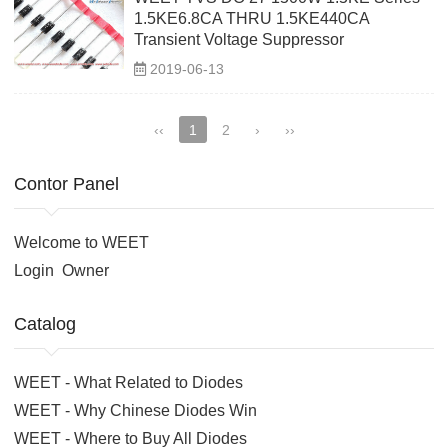
1.5KE6.8CA THRU 1.5KE440CA
Transient Voltage Suppressor
2019-06-13
‹‹
1
2
›
››
Contor Panel
Welcome to WEET
Login
Owner
Catalog
WEET - What Related to Diodes
WEET - Why Chinese Diodes Win
WEET - Where to Buy All Diodes