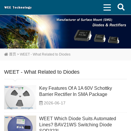
首页
>
WEET - What Related to Diodes
WEET - What Related to Diodes
Key Features Of A 1A 60V Schottky
Barrier Rectifier In SMA Package
2026-06-17
WEET Which Diode Suits Automated
Lines? BAV21WS Switching Diode
SOD323!