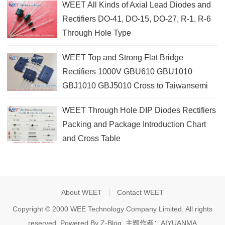
WEET All Kinds of Axial Lead Diodes and
Rectifiers DO-41, DO-15, DO-27, R-1, R-6
Through Hole Type
WEET Top and Strong Flat Bridge
Rectifiers 1000V GBU610 GBU1010
GBJ1010 GBJ5010 Cross to Taiwansemi
WEET Through Hole DIP Diodes Rectifiers
Packing and Package Introduction Chart
and Cross Table
About WEET
Contact WEET
Copyright © 2000 WEE Technology Company Limited. All rights
reserved. Powered By
Z-Blog
. 主题作者：
AIYUANMA