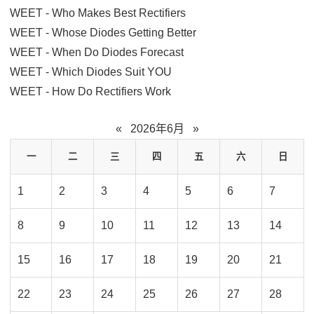
WEET - Who Makes Best Rectifiers
WEET - Whose Diodes Getting Better
WEET - When Do Diodes Forecast
WEET - Which Diodes Suit YOU
WEET - How Do Rectifiers Work
«
2026年6月
»
一
二
三
四
五
六
日
1
2
3
4
5
6
7
8
9
10
11
12
13
14
15
16
17
18
19
20
21
22
23
24
25
26
27
28