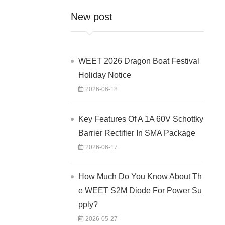
New post
WEET 2026 Dragon Boat Festival
Holiday Notice
2026-06-18
Key Features Of A 1A 60V Schottky
Barrier Rectifier In SMA Package
2026-06-17
How Much Do You Know About Th
e WEET S2M Diode For Power Su
pply?
2026-05-27