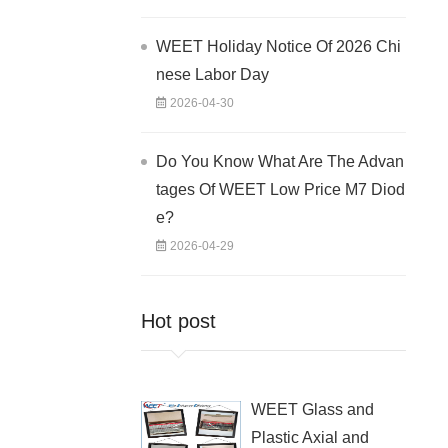
WEET Holiday Notice Of 2026 Chi
nese Labor Day
2026-04-30
Do You Know What Are The Advan
tages Of WEET Low Price M7 Diod
e?
2026-04-29
Hot post
WEET Glass and
Plastic Axial and