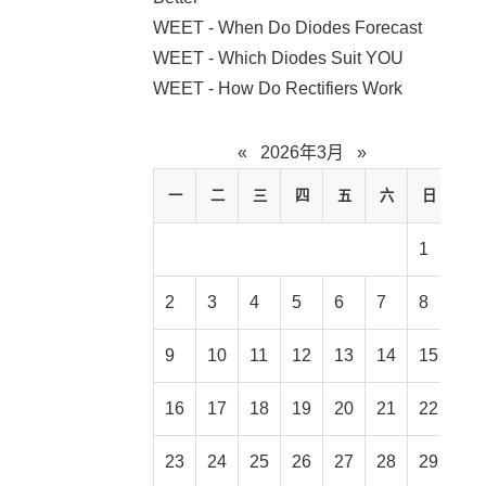
WEET - When Do Diodes Forecast
WEET - Which Diodes Suit YOU
WEET - How Do Rectifiers Work
«
2026年3月
»
一
二
三
四
五
六
日
1
2
3
4
5
6
7
8
9
10
11
12
13
14
15
16
17
18
19
20
21
22
23
24
25
26
27
28
29