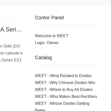
Contor Panel
Want High Efficiency? Try WEET Super Fast Diode SMA Series ES1J!
Welcome to WEET
Login
Owner
e in SMA (DO-
ver cathode b
Catalog
A Series ES1
WEET - What Related to Diodes
WEET - Why Chinese Diodes Win
WEET - Where to Buy All Diodes
WEET - Who Makes Best Rectifiers
WEET - Whose Diodes Getting
Better