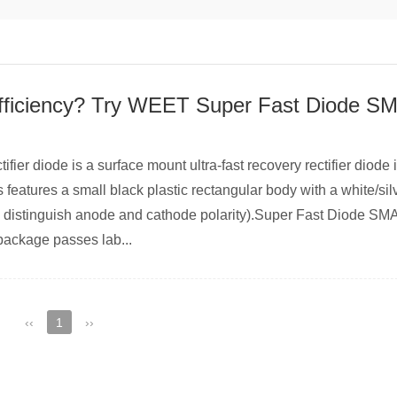
fier diode is a surface mount ultra-fast recovery rectifier diod
features a small black plastic rectangular body with a white/sil
o distinguish anode and cathode polarity).Super Fast Diode SM
package passes lab...
‹‹
1
››