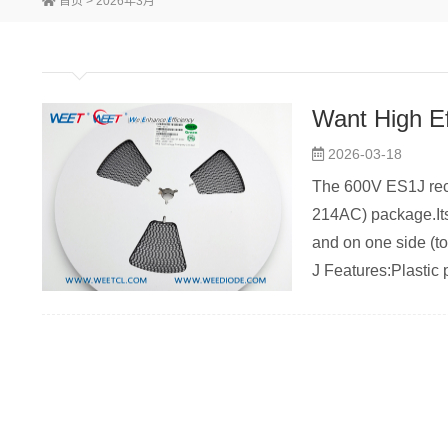
首页
> 2026年3月
2026-03-18
The 600V ES1J recti
214AC) package.Its 
and on one side (t
J Features:Plastic 