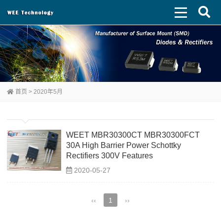
首页
> 2020年5月
WEET MBR30300CT MBR30300FCT
30A High Barrier Power Schottky
Rectifiers 300V Features
2020-05-27
‹‹
1
››