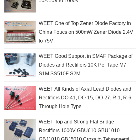
50A 50V to 1000V
WEET One of Top Zener Diode Factory in
China Foucs on 500mW Zener Diode 2.4V
to 75V
WEET Good Support in SMAF Package of
Diodes and Rectifiers 10K Per Tape M7
S1M SS510F S2M
WEET All Kinds of Axial Lead Diodes and
Rectifiers DO-41, DO-15, DO-27, R-1, R-6
Through Hole Type
WEET Top and Strong Flat Bridge
Rectifiers 1000V GBU610 GBU1010
GBJ1010 GBJ5010 Cross to Taiwansemi