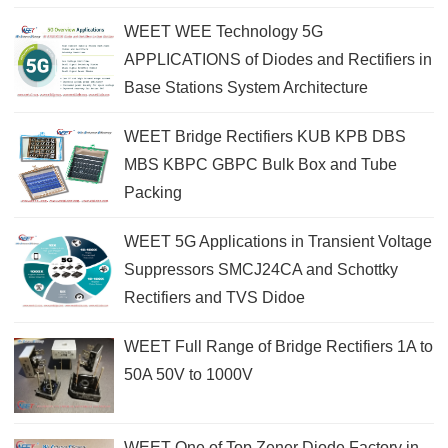
WEET WEE Technology 5G
APPLICATIONS of Diodes and Rectifiers in
Base Stations System Architecture
WEET Bridge Rectifiers KUB KPB DBS
MBS KBPC GBPC Bulk Box and Tube
Packing
WEET 5G Applications in Transient Voltage
Suppressors SMCJ24CA and Schottky
Rectifiers and TVS Didoe
WEET Full Range of Bridge Rectifiers 1A to
50A 50V to 1000V
WEET One of Top Zener Diode Factory in