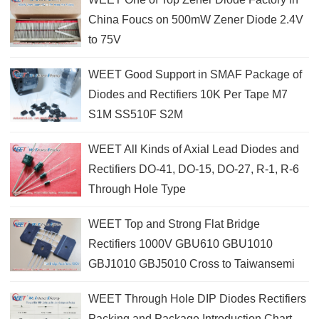
China Foucs on 500mW Zener Diode 2.4V
to 75V
WEET Good Support in SMAF Package of
Diodes and Rectifiers 10K Per Tape M7
S1M SS510F S2M
WEET All Kinds of Axial Lead Diodes and
Rectifiers DO-41, DO-15, DO-27, R-1, R-6
Through Hole Type
WEET Top and Strong Flat Bridge
Rectifiers 1000V GBU610 GBU1010
GBJ1010 GBJ5010 Cross to Taiwansemi
WEET Through Hole DIP Diodes Rectifiers
Packing and Package Introduction Chart