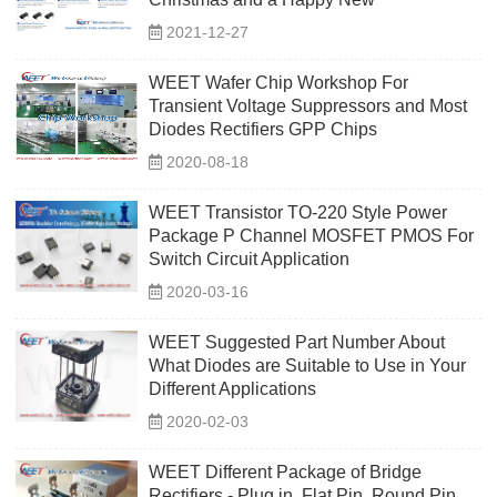
2021-12-27
WEET Wafer Chip Workshop For
Transient Voltage Suppressors and Most
Diodes Rectifiers GPP Chips
2020-08-18
WEET Transistor TO-220 Style Power
Package P Channel MOSFET PMOS For
Switch Circuit Application
2020-03-16
WEET Suggested Part Number About
What Diodes are Suitable to Use in Your
Different Applications
2020-02-03
WEET Different Package of Bridge
Rectifiers - Plug in, Flat Pin, Round Pin,