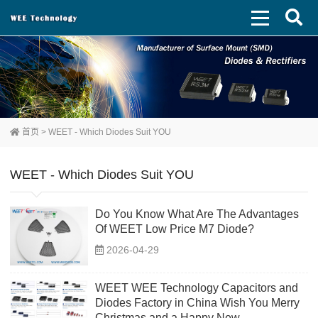
首页
>
WEET - Which Diodes Suit YOU
WEET - Which Diodes Suit YOU
Do You Know What Are The Advantages
Of WEET Low Price M7 Diode?
2026-04-29
WEET WEE Technology Capacitors and
Diodes Factory in China Wish You Merry
Christmas and a Happy New