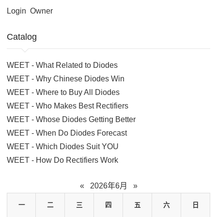
Login
Owner
Catalog
WEET - What Related to Diodes
WEET - Why Chinese Diodes Win
WEET - Where to Buy All Diodes
WEET - Who Makes Best Rectifiers
WEET - Whose Diodes Getting Better
WEET - When Do Diodes Forecast
WEET - Which Diodes Suit YOU
WEET - How Do Rectifiers Work
«
2026年6月
»
一
二
三
四
五
六
日