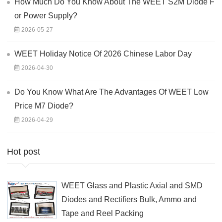
How Much Do You Know About The WEET S2M Diode F
or Power Supply?
2026-05-27
WEET Holiday Notice Of 2026 Chinese Labor Day
2026-04-30
Do You Know What Are The Advantages Of WEET Low
Price M7 Diode?
2026-04-29
Hot post
WEET Glass and Plastic Axial and SMD
Diodes and Rectifiers Bulk, Ammo and
Tape and Reel Packing