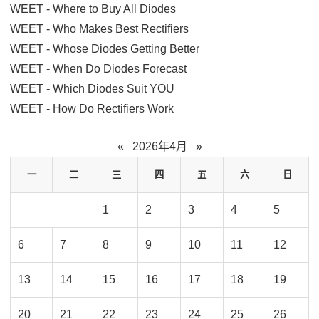
WEET - Where to Buy All Diodes
WEET - Who Makes Best Rectifiers
WEET - Whose Diodes Getting Better
WEET - When Do Diodes Forecast
WEET - Which Diodes Suit YOU
WEET - How Do Rectifiers Work
«
2026年4月
»
一
二
三
四
五
六
日
1
2
3
4
5
6
7
8
9
10
11
12
13
14
15
16
17
18
19
20
21
22
23
24
25
26