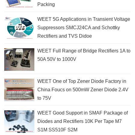
Packing
WEET 5G Applications in Transient Voltage
Suppressors SMCJ24CA and Schottky
Rectifiers and TVS Didoe
WEET Full Range of Bridge Rectifiers 1A to
50A 50V to 1000V
WEET One of Top Zener Diode Factory in
China Foucs on 500mW Zener Diode 2.4V
to 75V
WEET Good Support in SMAF Package of
Diodes and Rectifiers 10K Per Tape M7
S1M SS510F S2M