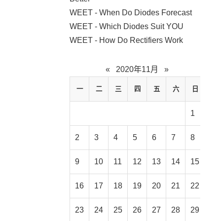
WEET - When Do Diodes Forecast
WEET - Which Diodes Suit YOU
WEET - How Do Rectifiers Work
«
2020年11月
»
一
二
三
四
五
六
日
1
2
3
4
5
6
7
8
9
10
11
12
13
14
15
16
17
18
19
20
21
22
23
24
25
26
27
28
29