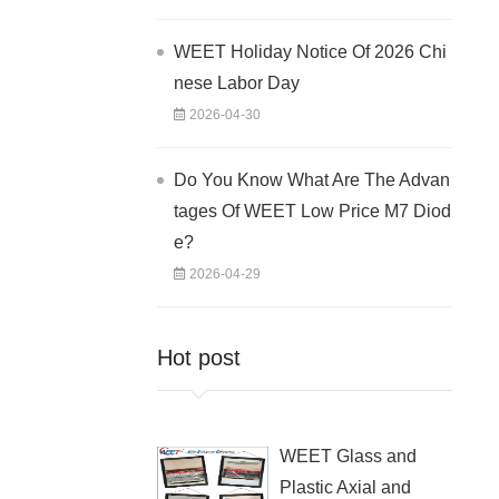
WEET Holiday Notice Of 2026 Chi
nese Labor Day
2026-04-30
Do You Know What Are The Advan
tages Of WEET Low Price M7 Diod
e?
2026-04-29
Hot post
WEET Glass and
Plastic Axial and