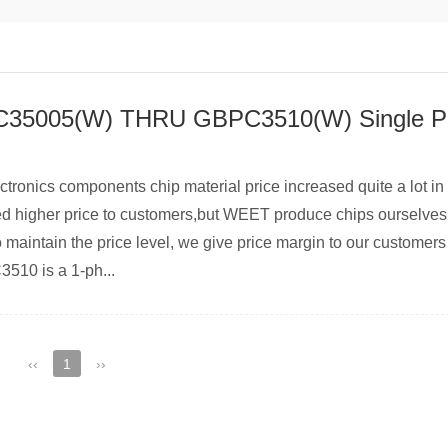
ctronics components chip material price increased quite a lot in 2
ed higher price to customers,but WEET produce chips ourselves, 
o maintain the price level, we give price margin to our customers
510 is a 1-ph...
‹‹
1
››