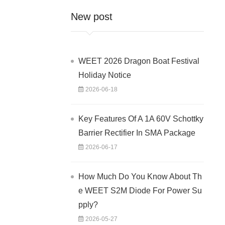
New post
WEET 2026 Dragon Boat Festival
Holiday Notice
2026-06-18
Key Features Of A 1A 60V Schottky
Barrier Rectifier In SMA Package
2026-06-17
How Much Do You Know About Th
e WEET S2M Diode For Power Su
pply?
2026-05-27