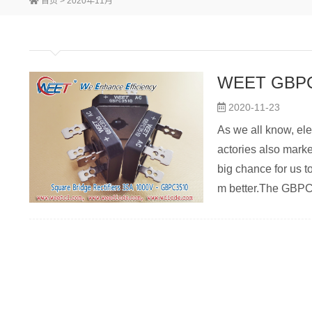
首页
> 2020年11月
2020-11-23
As we all know, ele
actories also mark
big chance for us t
m better.The GBPC3