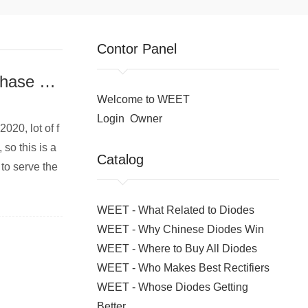
Contor Panel
WEET GBPC35005(W) THRU GBPC3510(W) Single Phase Bridge Rectifier 35 Amp 1000V Cross To WTE
Welcome to WEET
Login
Owner
020, lot of f
so this is a
Catalog
 to serve the
WEET - What Related to Diodes
WEET - Why Chinese Diodes Win
WEET - Where to Buy All Diodes
WEET - Who Makes Best Rectifiers
WEET - Whose Diodes Getting
Better